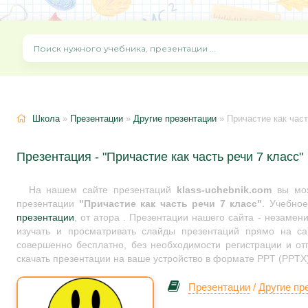
Школа
»
Презентации
»
Другие презентации
» Причастие как част
Презентация - "Причастие как часть речи 7 класс"
На нашем сайте презентаций
klass-uchebnik.com
вы мож
презентации
"Причастие как часть речи 7 класс"
. Учебно
презентации
, от атора . Презентации нашего сайта - незамен
изучать и просматривать слайды презентаций прямо на сай
совершенно бесплатно, без необходимости регистрации и от
скачать презентации на ваше устройство в формате PPT (PPTX)
Презентации
/
Другие пр