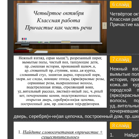
6 слайд
Четвёртое ок
Классная ра
Причастие ка
7 слайд
Нежный взг
вымытые полы
история, про
кожа..ая к
городской 
(ярко)крас
волосы, по
уд..вительны
почерневшие
дверь, серебря(н-нн)ая цепочка, построенный дом, пр..шк
8 слайд
1. Найди