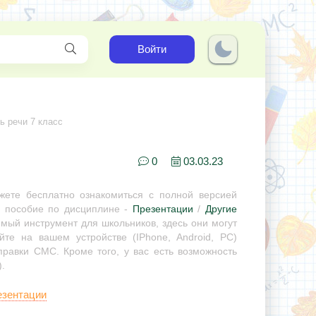
Войти
ь речи 7 класс
0
03.03.23
ете бесплатно ознакомиться с полной версией
е пособие по дисциплине -
Презентации
/
Другие
имый инструмент для школьников, здесь они могут
те на вашем устройстве (IPhone, Android, PC)
правки СМС. Кроме того, у вас есть возможность
.
езентации