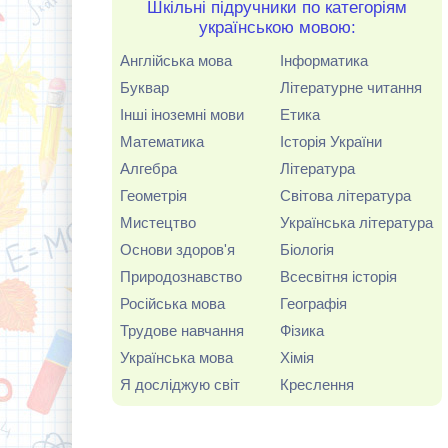
Шкільні підручники по категоріям
українською мовою:
Англійська мова
Інформатика
Буквар
Літературне читання
Інші іноземні мови
Етика
Математика
Історія України
Алгебра
Література
Геометрія
Світова література
Мистецтво
Українська література
Основи здоров'я
Біологія
Природознавство
Всесвітня історія
Російська мова
Географія
Трудове навчання
Фізика
Українська мова
Хімія
Я досліджую світ
Креслення