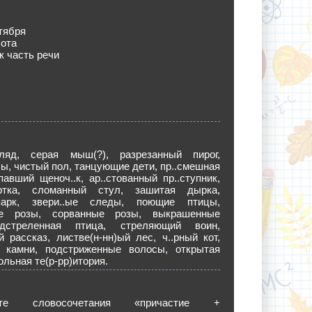
тября
бота
к часть речи
ляд, серая мыш(?), разрезанный пирог,
, чистый пол, танцующие дети, пр..смешная
павший щеноч..к, ар..стованный пр..ступник,
уртка, сломанный стул, зашитая дырка,
парк, звери..ые следы, поющие птицы,
ные розы, сорванные розы, выкрашенные
дстреленная птица, стреляющий воин,
й рассказ, листве(н-нн)ый лес, ч..рный кот,
 камни, подстриженные волосы, открытая
ольная те(р-рр)итория.
те словосочетания «причастие +