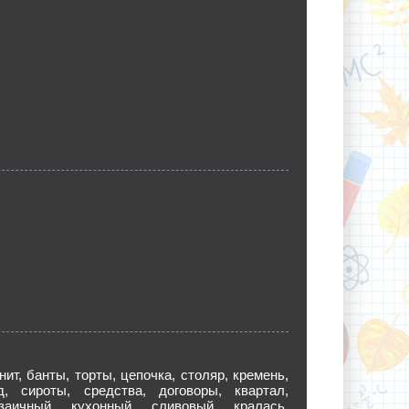
нит, банты, торты, цепочка, столяр, кремень,
д, сироты, средства, договоры, квартал,
заичный, кухонный, сливовый, кралась,