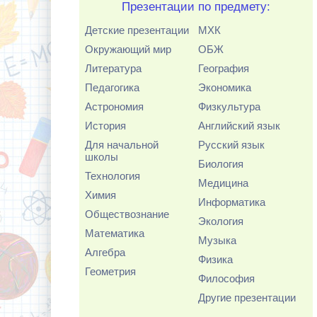
Презентации по предмету:
Детские презентации
МХК
Окружающий мир
ОБЖ
Литература
География
Педагогика
Экономика
Астрономия
Физкультура
История
Английский язык
Для начальной
Русский язык
школы
Биология
Технология
Медицина
Химия
Информатика
Обществознание
Экология
Математика
Музыка
Алгебра
Физика
Геометрия
Философия
Другие презентации