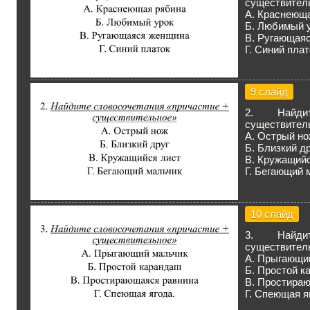
существител
А. Краснеющ
Б. Любимый 
В. Ругающая
Г. Синий плат
9 слайд
2. Найди
существител
А. Острый н
Б. Близкий д
В. Кружащийс
Г. Бегающий 
10 слайд
3. Найди
существител
А. Прыгающи
Б. Простой к
В. Простира
Г. Спеющая я