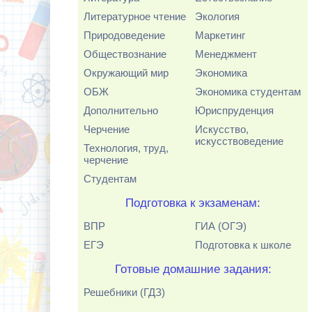
Литературное чтение
Экология
Природоведение
Маркетинг
Обществознание
Менеджмент
Окружающий мир
Экономика
ОБЖ
Экономика студентам
Дополнительно
Юриспруденция
Черчение
Искусство,
искусствоведение
Технология, труд,
черчение
Студентам
Подготовка к экзаменам:
ВПР
ГИА (ОГЭ)
ЕГЭ
Подготовка к школе
Готовые домашние задания:
Решебники (ГДЗ)