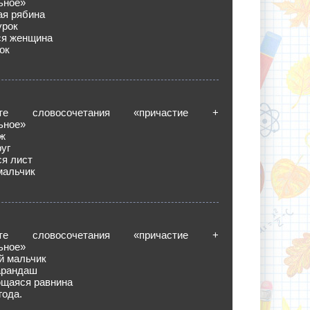
ьное»
ая рябина
урок
ся женщина
ок
те словосочетания «причастие +
ьное»
ож
руг
я лист
мальчик
те словосочетания «причастие +
ьное»
й мальчик
арандаш
ющаяся равнина
года.