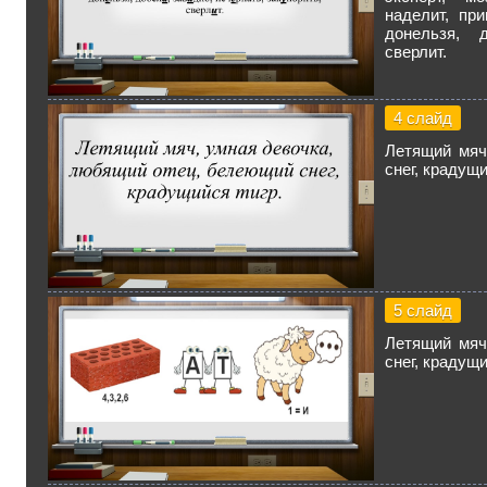
наделит, пр
донельзя, д
сверлит.
4 слайд
Летящий мяч
снег, крадущи
5 слайд
Летящий мяч
снег, крадущи