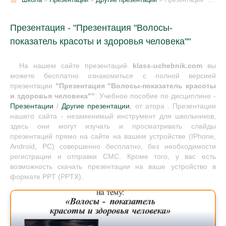
Презентация - "Презентация "Волосы-
показатель красоты и здоровья человека""
На нашем сайте презентаций
klass-uchebnik.com
вы
можете бесплатно ознакомиться с полной версией
презентации
"Презентация "Волосы-показатель красоты
и здоровья человека""
. Учебное пособие по дисциплине -
Презентации
/
Другие презентации
, от атора . Презентации
нашего сайта - незаменимый инструмент для школьников,
здесь они могут изучать и просматривать слайды
презентаций прямо на сайте на вашем устройстве (IPhone,
Android, PC) совершенно бесплатно, без необходимости
регистрации и отправки СМС. Кроме того, у вас есть
возможность скачать презентации на ваше устройство в
формате PPT (PPTX).