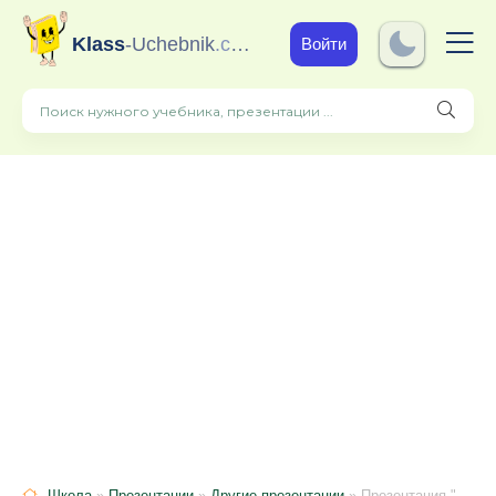
Klass
-Uchebnik
.com
Войти
Школа
»
Презентации
»
Другие презентации
» Презентация "Волосы-показатель красоты и здоровья человека"