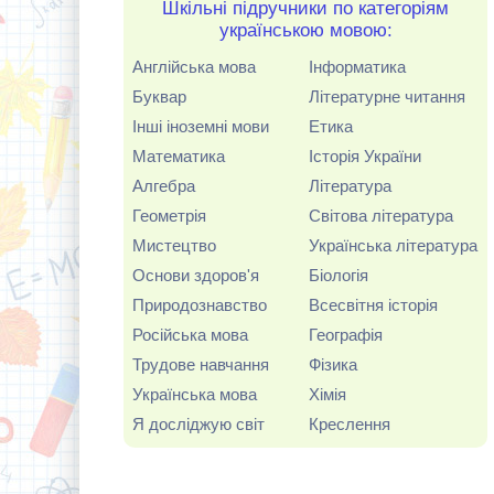
Шкільні підручники по категоріям
українською мовою:
Англійська мова
Інформатика
Буквар
Літературне читання
Інші іноземні мови
Етика
Математика
Історія України
Алгебра
Література
Геометрія
Світова література
Мистецтво
Українська література
Основи здоров'я
Біологія
Природознавство
Всесвітня історія
Російська мова
Географія
Трудове навчання
Фізика
Українська мова
Хімія
Я досліджую світ
Креслення