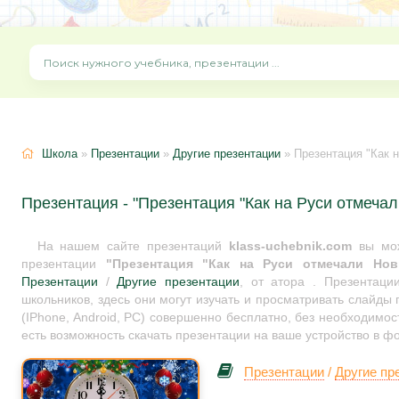
Школа
»
Презентации
»
Другие презентации
» Презентация "Как 
Презентация - "Презентация "Как на Руси отмечал
На нашем сайте презентаций
klass-uchebnik.com
вы мож
презентации
"Презентация "Как на Руси отмечали Нов
Презентации
/
Другие презентации
, от атора . Презентац
школьников, здесь они могут изучать и просматривать слайды
(IPhone, Android, PC) совершенно бесплатно, без необходимос
есть возможность скачать презентации на ваше устройство в ф
Презентации
/
Другие пр