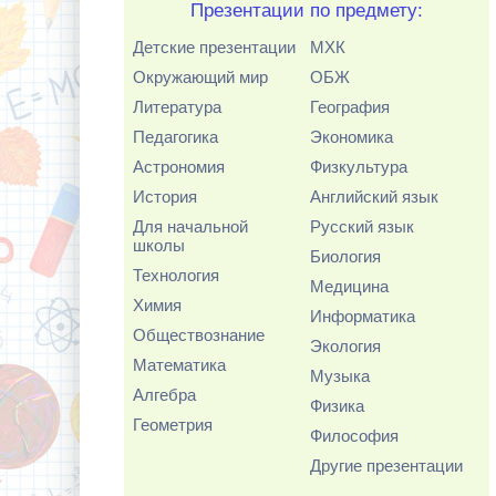
Презентации по предмету:
Детские презентации
МХК
Окружающий мир
ОБЖ
Литература
География
Педагогика
Экономика
Астрономия
Физкультура
История
Английский язык
Для начальной
Русский язык
школы
Биология
Технология
Медицина
Химия
Информатика
Обществознание
Экология
Математика
Музыка
Алгебра
Физика
Геометрия
Философия
Другие презентации