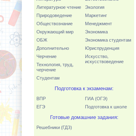
Литературное чтение
Экология
Природоведение
Маркетинг
Обществознание
Менеджмент
Окружающий мир
Экономика
ОБЖ
Экономика студентам
Дополнительно
Юриспруденция
Черчение
Искусство,
искусствоведение
Технология, труд,
черчение
Студентам
Подготовка к экзаменам:
ВПР
ГИА (ОГЭ)
ЕГЭ
Подготовка к школе
Готовые домашние задания:
Решебники (ГДЗ)