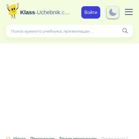
Klass
-Uchebnik
.com
Войти
Школа
»
Презентации
»
Другие презентации
» Презентация "Совершенствование навыков чтения в начальной школе"(1-4 кл)