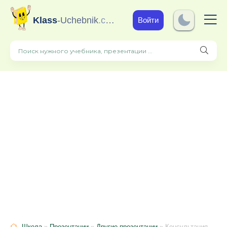
Klass
-Uchebnik
.com
Войти
Школа
»
Презентации
»
Другие презентации
» Консультация для педагогов "Риторика? Риторика!"