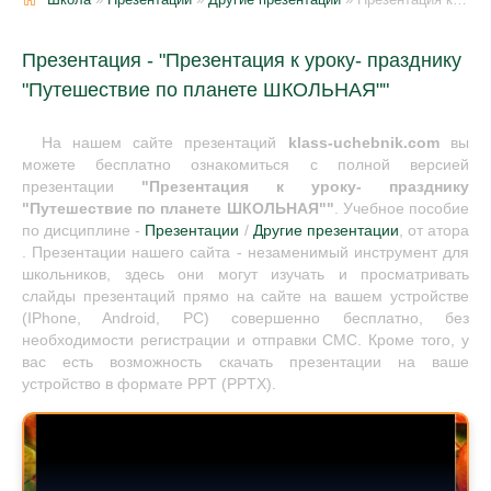
Презентация - "Презентация к уроку- празднику
"Путешествие по планете ШКОЛЬНАЯ""
На нашем сайте презентаций
klass-uchebnik.com
вы
можете бесплатно ознакомиться с полной версией
презентации
"Презентация к уроку- празднику
"Путешествие по планете ШКОЛЬНАЯ""
. Учебное пособие
по дисциплине -
Презентации
/
Другие презентации
, от атора
. Презентации нашего сайта - незаменимый инструмент для
школьников, здесь они могут изучать и просматривать
слайды презентаций прямо на сайте на вашем устройстве
(IPhone, Android, PC) совершенно бесплатно, без
необходимости регистрации и отправки СМС. Кроме того, у
вас есть возможность скачать презентации на ваше
устройство в формате PPT (PPTX).