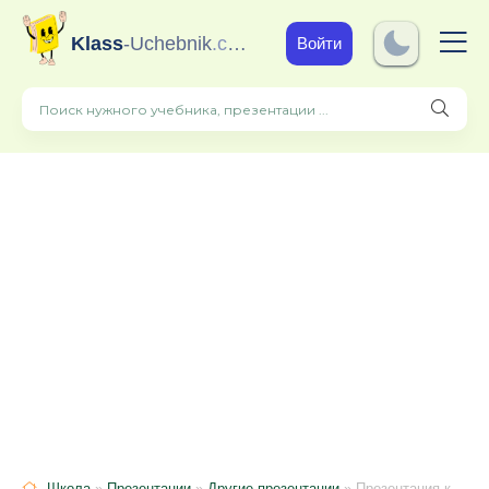
Klass
-Uchebnik
.com
Войти
Школа
»
Презентации
»
Другие презентации
» Презентация к уроку- празднику "Путешествие по планете ШКОЛЬНАЯ"