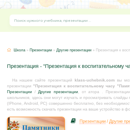
Школа
»
Презентации
»
Другие презентации
» Презентация к вос
Презентация - "Презентация к воспитательному ч
На нашем сайте презентаций
klass-uchebnik.com
вы мож
презентации
"Презентация к воспитательному часу "Памя
Презентации
/
Другие презентации
, от атора . Презентац
школьников, здесь они могут изучать и просматривать слайды
(IPhone, Android, PC) совершенно бесплатно, без необходимос
есть возможность скачать презентации на ваше устройство в ф
Презентации
/
Другие пр