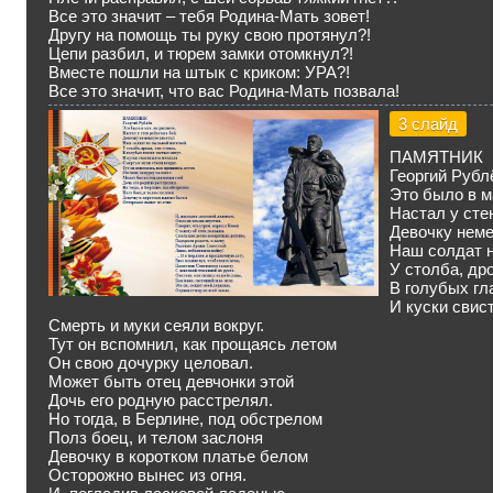
Все это значит – тебя Родина-Мать зовет!
Другу на помощь ты руку свою протянул?!
Цепи разбил, и тюрем замки отомкнул?!
Вместе пошли на штык с криком: УРА?!
Все это значит, что вас Родина-Мать позвала!
3 слайд
ПАМЯТНИК
Георгий Рубл
Это было в м
Настал у сте
Девочку нем
Наш солдат н
У столба, дро
В голубых гл
И куски свис
Смерть и муки сеяли вокруг.
Тут он вспомнил, как прощаясь летом
Он свою дочурку целовал.
Может быть отец девчонки этой
Дочь его родную расстрелял.
Но тогда, в Берлине, под обстрелом
Полз боец, и телом заслоня
Девочку в коротком платье белом
Осторожно вынес из огня.