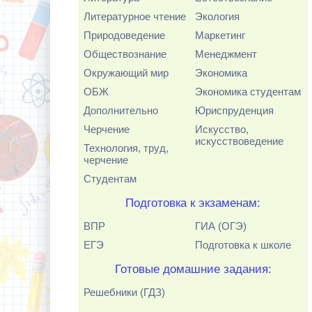
Литературное чтение
Экология
Природоведение
Маркетинг
Обществознание
Менеджмент
Окружающий мир
Экономика
ОБЖ
Экономика студентам
Дополнительно
Юриспруденция
Черчение
Искусство,
искусствоведение
Технология, труд,
черчение
Студентам
Подготовка к экзаменам:
ВПР
ГИА (ОГЭ)
ЕГЭ
Подготовка к школе
Готовые домашние задания:
Решебники (ГДЗ)