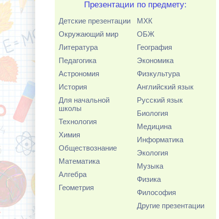
Презентации по предмету:
Детские презентации
МХК
Окружающий мир
ОБЖ
Литература
География
Педагогика
Экономика
Астрономия
Физкультура
История
Английский язык
Для начальной
Русский язык
школы
Биология
Технология
Медицина
Химия
Информатика
Обществознание
Экология
Математика
Музыка
Алгебра
Физика
Геометрия
Философия
Другие презентации