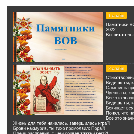
1 слайд
Памятники В
2022г
Воспитатель
2 слайд
Стихотворени
Видишь ты, к
Слышишь приз
Чуешь ты, ка
Все это знач
Видишь ты, к
Вскипает вся 
Понял, что на
Все это знач
Жизнь для тебя началась, завершилась игра?!
Брови нахмурив, ты тихо промолвил: Пора?!
Плечи расправил, с шеи сорвав тяжкий гнет?!