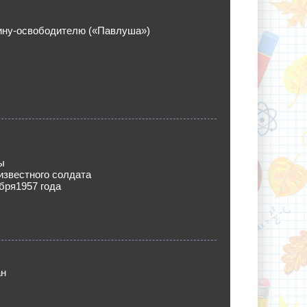
ину-освободителю («Павлуша»)
ы
известного солдата
бря1957 года
ан