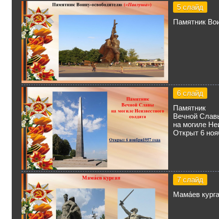
5 слайд
Памятник Во
6 слайд
Памятник
Вечной Слав
на могиле Не
Открыт 6 ноя
7 слайд
Мама́ев кург