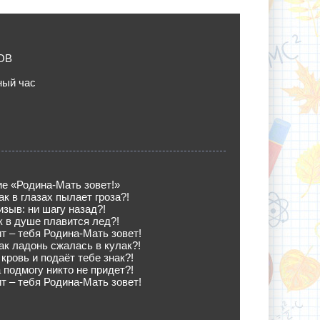
ОВ
ный час
е «Родина-Мать зовет!»
ак в глазах пылает гроза?!
ыв: ни шагу назад?!
к в душе плавится лед?!
ит – тебя Родина-Мать зовет!
ак ладонь сжалась в кулак?!
кровь и подаёт тебе знак?!
 подмогу никто не придет?!
ит – тебя Родина-Мать зовет!