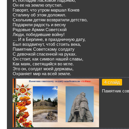
И, погладив ласковой ладонью,
Он ее на землю опустил.
Говорят, что утром маршал Конев
Сталину об этом доложил.
Скольким детям возвратили детство,
Подарили радость и весну
Рядовые Армии Советской
Люди, победившие войну!
… И в Берлине, в праздничную дату,
Был воздвигнут, чтоб стоять века,
Памятник Советскому солдату
С девочкой спасенной на руках.
Он стоит, как символ нашей славы,
Как маяк, светящийся во мгле.
Это он, солдат моей державы,
Охраняет мир на всей земле.
4 слайд
Памятник со