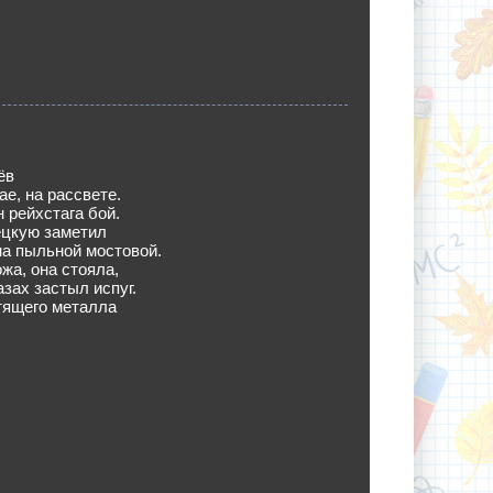
ёв
ае, на рассвете.
н рейхстага бой.
ецкую заметил
а пыльной мостовой.
жа, она стояла,
азах застыл испуг.
тящего металла