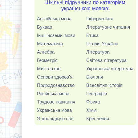
Шкільні підручники по категоріям
українською мовою:
Англійська мова
Інформатика
Буквар
Літературне читання
Інші іноземні мови
Етика
Математика
Історія України
Алгебра
Література
Геометрія
Світова література
Мистецтво
Українська література
Основи здоров'я
Біологія
Природознавство
Всесвітня історія
Російська мова
Географія
Трудове навчання
Фізика
Українська мова
Хімія
Я досліджую світ
Креслення