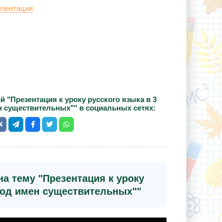
езентации
 "Презентация к уроку русского языка в 3
ен существительных"" в социальных сетях:
а тему "Презентация к уроку
"Род имен существительных""