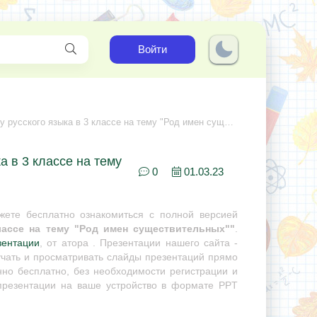
Войти
сского языка в 3 классе на тему "Род имен существительных"
а в 3 классе на тему
0
01.03.23
ете бесплатно ознакомиться с полной версией
лассе на тему "Род имен существительных""
.
зентации
, от атора . Презентации нашего сайта -
учать и просматривать слайды презентаций прямо
нно бесплатно, без необходимости регистрации и
 презентации на ваше устройство в формате PPT