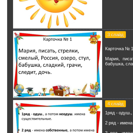
3 слайд
Карточка № 
Мария, писа
бабушка, слад
4 слайд
1ряд - одуш.
2 ряд - имен
3 ряд- имен