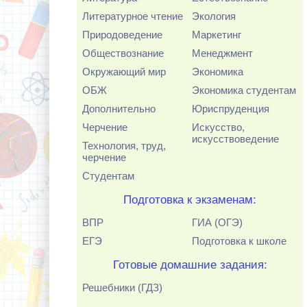
Литературное чтение
Экология
Природоведение
Маркетинг
Обществознание
Менеджмент
Окружающий мир
Экономика
ОБЖ
Экономика студентам
Дополнительно
Юриспруденция
Черчение
Искусство,
искусствоведение
Технология, труд,
черчение
Студентам
Подготовка к экзаменам:
ВПР
ГИА (ОГЭ)
ЕГЭ
Подготовка к школе
Готовые домашние задания:
Решебники (ГДЗ)