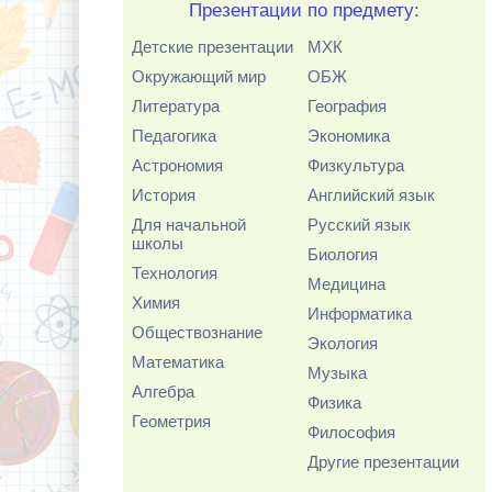
Презентации по предмету:
Детские презентации
МХК
Окружающий мир
ОБЖ
Литература
География
Педагогика
Экономика
Астрономия
Физкультура
История
Английский язык
Для начальной
Русский язык
школы
Биология
Технология
Медицина
Химия
Информатика
Обществознание
Экология
Математика
Музыка
Алгебра
Физика
Геометрия
Философия
Другие презентации