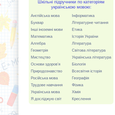
Шкільні підручники по категоріям
українською мовою:
Англійська мова
Інформатика
Буквар
Літературне читання
Інші іноземні мови
Етика
Математика
Історія України
Алгебра
Література
Геометрія
Світова література
Мистецтво
Українська література
Основи здоров'я
Біологія
Природознавство
Всесвітня історія
Російська мова
Географія
Трудове навчання
Фізика
Українська мова
Хімія
Я досліджую світ
Креслення