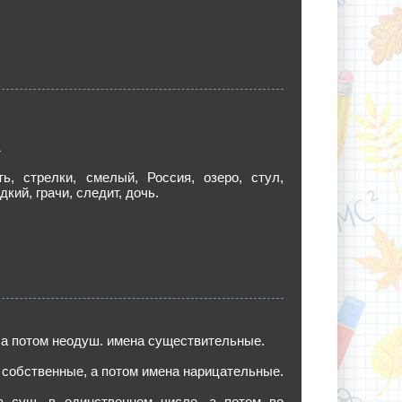
1
ть, стрелки, смелый, Россия, озеро, стул,
кий, грачи, следит, дочь.
, а потом неодуш. имена существительные.
а собственные, а потом имена нарицательные.
а сущ. в единственном числе, а потом во