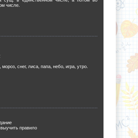
ом числе.
2
 мороз, снег, лиса, папа, небо, игра, утро.
дание
, выучить правило