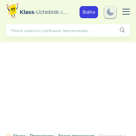
Klass
-Uchebnik
.com
Войти
Школа
»
Презентации
»
Другие презентации
» Презентация по биологии "Мишени табака"