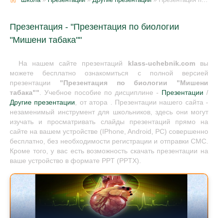
Презентация - "Презентация по биологии
"Мишени табака""
На нашем сайте презентаций
klass-uchebnik.com
вы
можете бесплатно ознакомиться с полной версией
презентации
"Презентация по биологии "Мишени
табака""
. Учебное пособие по дисциплине -
Презентации
/
Другие презентации
, от атора . Презентации нашего сайта -
незаменимый инструмент для школьников, здесь они могут
изучать и просматривать слайды презентаций прямо на
сайте на вашем устройстве (IPhone, Android, PC) совершенно
бесплатно, без необходимости регистрации и отправки СМС.
Кроме того, у вас есть возможность скачать презентации на
ваше устройство в формате PPT (PPTX).