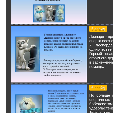
5 слайд
Леопард - пр
спорта всех 
У Леопард
одиночестве 
Горный спас
огромного де
в заснеженны
помощь.
6 слайд
Но больше в
спортивных 
бобслеистом,
удовольствие
Теперь они 