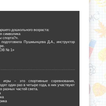
аршего дошкольного возраста:
я символика
ы спорта?».
 подготовила Пушмынцева Д.А., инструктор
ре.
ОВ № 1»
е игры – это спортивные соревнования,
одят один раз в четыре года, в них участвуют
з разных частей света.
а
ка
рика