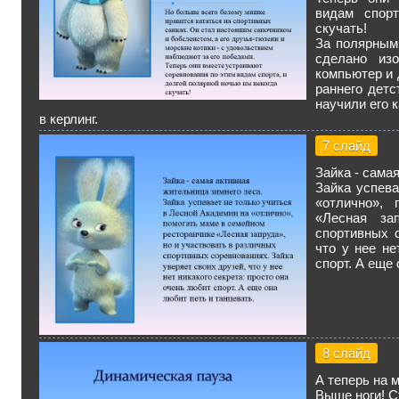
видам спорт
скучать!
За полярным
сделано из
компьютер и
раннего дет
научили его к
в керлинг.
7 слайд
Зайка - сама
Зайка успева
«отлично», 
«Лесная за
спортивных с
что у нее не
спорт. А еще 
8 слайд
А теперь на м
Выше ноги! Ст