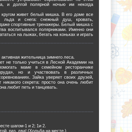
а, и долгой полярной ночью им некогда
 кругом живет белый мишка. В его доме все
о льда и снега: снежный душ, кровать,
 даже спортивные тренажеры. Белый мишка с
ства воспитывался полярниками. Именно они
ататься на лыжах, бегать на коньках и играть
я активная жительница зимнего леса.
ет не только учиться в Лесной Академии на
помогать маме в семейном ресторанчике
пруда», но и участвовать в различных
оревнованиях. Зайка уверяет своих друзей,
т никакого секрета: просто она очень любит
она любит петь и танцевать.
есте шагом-1 и 2; 1и 2.
ой, раз, два! (Ходьба на месте.)