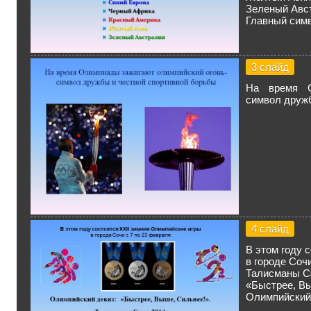
Зеленый Авс
Главный сим
3 слайд
На время О
символ дружб
4 слайд
В этом году 
в городе Сочи
Талисманы С
«Быстрее, Вы
Олимпийский