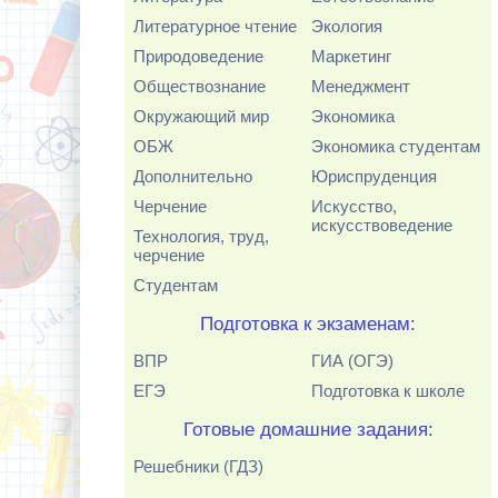
Литературное чтение
Экология
Природоведение
Маркетинг
Обществознание
Менеджмент
Окружающий мир
Экономика
ОБЖ
Экономика студентам
Дополнительно
Юриспруденция
Черчение
Искусство,
искусствоведение
Технология, труд,
черчение
Студентам
Подготовка к экзаменам:
ВПР
ГИА (ОГЭ)
ЕГЭ
Подготовка к школе
Готовые домашние задания:
Решебники (ГДЗ)