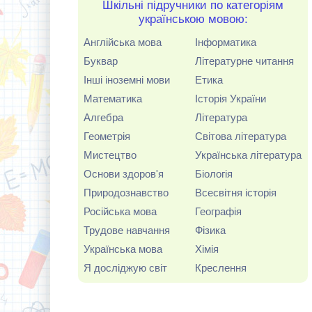
Шкільні підручники по категоріям
українською мовою:
Англійська мова
Інформатика
Буквар
Літературне читання
Інші іноземні мови
Етика
Математика
Історія України
Алгебра
Література
Геометрія
Світова література
Мистецтво
Українська література
Основи здоров'я
Біологія
Природознавство
Всесвітня історія
Російська мова
Географія
Трудове навчання
Фізика
Українська мова
Хімія
Я досліджую світ
Креслення