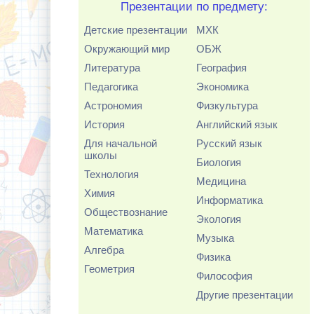
Презентации по предмету:
Детские презентации
МХК
Окружающий мир
ОБЖ
Литература
География
Педагогика
Экономика
Астрономия
Физкультура
История
Английский язык
Для начальной
Русский язык
школы
Биология
Технология
Медицина
Химия
Информатика
Обществознание
Экология
Математика
Музыка
Алгебра
Физика
Геометрия
Философия
Другие презентации