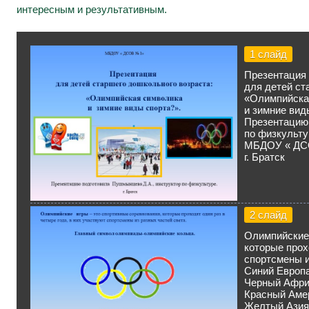
интересным и результативным.
1 слайд
Презентация
для детей ст
«Олимпийска
и зимние вид
Презентацию
по физкульту
МБДОУ « ДС
г. Братск
2 слайд
Олимпийски
которые прох
спортсмены и
Синий Европ
Черный Афри
Красный Аме
Желтый Азия