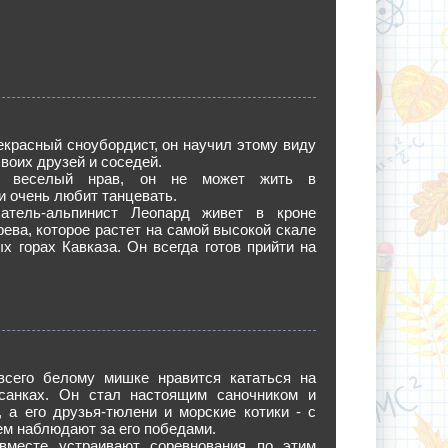
екрасный сноубордист, он научил этому виду
своих друзей и соседей.
а веселый нрав, он не может жить в
и очень любит танцевать.
атель-альпинист Леопард живет в кроне
рева, которое растет на самой высокой скале
х горах Кавказа. Он всегда готов прийти на
сего белому мишке нравится кататься на
санках. Он стал настоящим саночником и
 а его друзья-тюлени и морские котики - с
м наблюдают за его победами.
вместе устраивают соревнования по этим