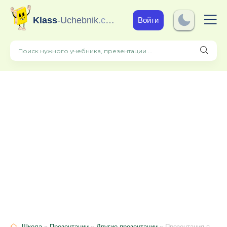
Klass
-Uchebnik
.com
Войти
Школа
»
Презентации
»
Другие презентации
» Презентация по окружающему миру "Нефть"