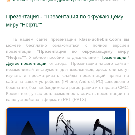
Презентация - "Презентация по окружающему
миру "Нефть""
На нашем сайте презентаций
klass-uchebnik.com
вы
можете бесплатно ознакомиться с полной версией
презентации
"Презентация по окружающему миру
"Нефть""
. Учебное пособие по дисциплине -
Презентации
/
Другие презентации
, от атора . Презентации нашего сайта -
незаменимый инструмент для школьников, здесь они могут
изучать и просматривать слайды презентаций прямо на
сайте на вашем устройстве (IPhone, Android, PC) совершенно
бесплатно, без необходимости регистрации и отправки СМС.
Кроме того, у вас есть возможность скачать презентации на
ваше устройство в формате PPT (PPTX).