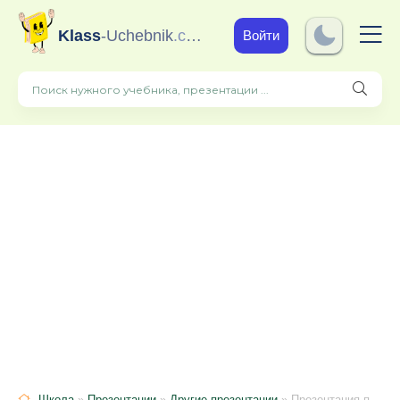
Klass
-Uchebnik
.com
Войти
Школа
»
Презентации
»
Другие презентации
» Презентация по литературе "В.Г.Распутин: жизнь, творчество, личность. Проблематика повести "Прощание с Матёрой!