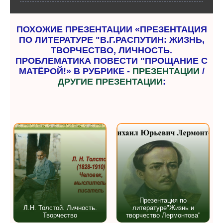
ПОХОЖИЕ ПРЕЗЕНТАЦИИ «ПРЕЗЕНТАЦИЯ
ПО ЛИТЕРАТУРЕ "В.Г.РАСПУТИН: ЖИЗНЬ,
ТВОРЧЕСТВО, ЛИЧНОСТЬ.
ПРОБЛЕМАТИКА ПОВЕСТИ "ПРОЩАНИЕ С
МАТЁРОЙ!» В РУБРИКЕ -
ПРЕЗЕНТАЦИИ
/
ДРУГИЕ ПРЕЗЕНТАЦИИ
:
Презентация по
Л.Н. Толстой. Личность.
литературе"Жизнь и
Творчество
творчество Лермонтова"