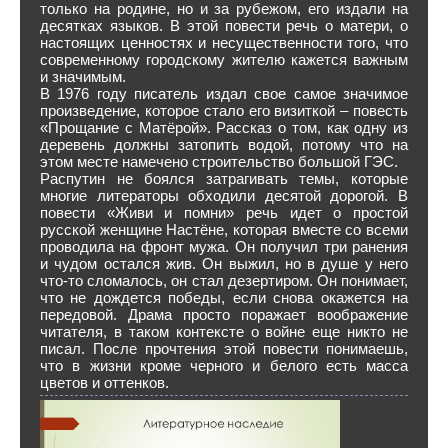
только на родине, но и за рубежом, его издали на
десятках языков. В этой повести речь о матери, о
настоящих ценностях и несущественности того, что
современному городскому жителю кажется важным
и значимым.
В 1976 году писатель издал свое самое значимое
произведение, которое стало его визиткой – повесть
«Прощание с Матёрой». Рассказ о том, как одну из
деревень должны затопить водой, потому что на
этом месте намечено строительство большой ГЭС.
Распутин не боялся затрагивать темы, которые
многие литераторы обходили десятой дорогой. В
повести «Живи и помни» речь идет о простой
русской женщине Настёне, которая вместе со всеми
проводила на фронт мужа. Он получил три ранения
и чудом остался жив. Он выжил, но в душе у него
что-то сломалось, он стал дезертиром. Он понимает,
что не дождется победы, если снова окажется на
передовой. Драма просто поражает воображение
читателя, в таком контексте о войне еще никто не
писал. После прочтения этой повести понимаешь,
что в жизни кроме черного и белого есть масса
цветов и оттенков.