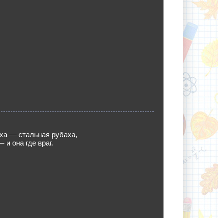
ха — стальная рубаха,
— и она где враг.