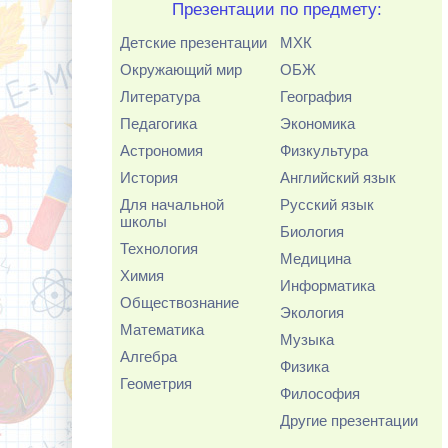
Презентации по предмету:
Детские презентации
МХК
Окружающий мир
ОБЖ
Литература
География
Педагогика
Экономика
Астрономия
Физкультура
История
Английский язык
Для начальной
Русский язык
школы
Биология
Технология
Медицина
Химия
Информатика
Обществознание
Экология
Математика
Музыка
Алгебра
Физика
Геометрия
Философия
Другие презентации