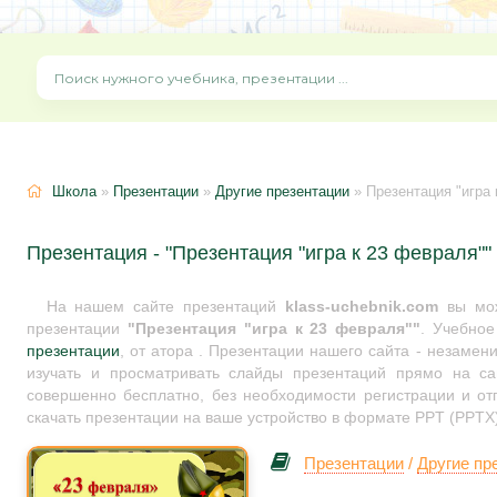
Школа
»
Презентации
»
Другие презентации
» Презентация "игра 
Презентация - "Презентация "игра к 23 февраля""
На нашем сайте презентаций
klass-uchebnik.com
вы мож
презентации
"Презентация "игра к 23 февраля""
. Учебно
презентации
, от атора . Презентации нашего сайта - незамен
изучать и просматривать слайды презентаций прямо на сай
совершенно бесплатно, без необходимости регистрации и от
скачать презентации на ваше устройство в формате PPT (PPTX)
Презентации
/
Другие пр