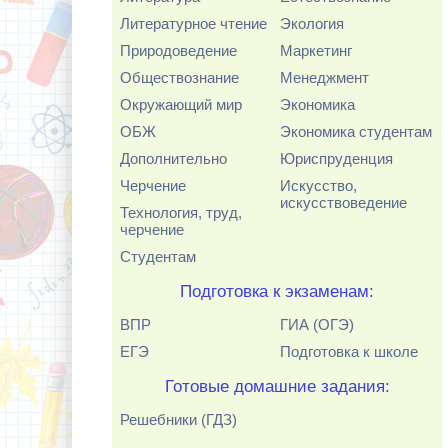
Литературное чтение
Экология
Природоведение
Маркетинг
Обществознание
Менеджмент
Окружающий мир
Экономика
ОБЖ
Экономика студентам
Дополнительно
Юриспруденция
Черчение
Искусство,
искусствоведение
Технология, труд,
черчение
Студентам
Подготовка к экзаменам:
ВПР
ГИА (ОГЭ)
ЕГЭ
Подготовка к школе
Готовые домашние задания:
Решебники (ГДЗ)