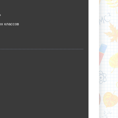
»
ых классов