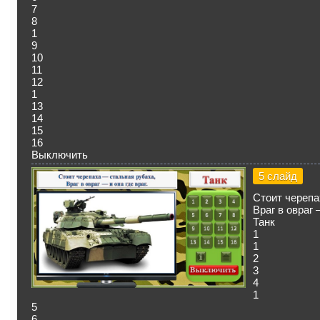
7
8
1
9
10
11
12
1
13
14
15
16
Выключить
5 слайд
Стоит черепа
Враг в овраг 
Танк
1
1
2
3
4
1
5
6