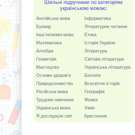
Шкільні підручники по категоріям
українською мовою:
Англійська мова
Інформатика
Буквар
Літературне читання
Інші іноземні мови
Етика
Математика
Історія України
Алгебра
Література
Геометрія
Світова література
Мистецтво
Українська література
Основи здоров'я
Біологія
Природознавство
Всесвітня історія
Російська мова
Географія
Трудове навчання
Фізика
Українська мова
Хімія
Я досліджую світ
Креслення