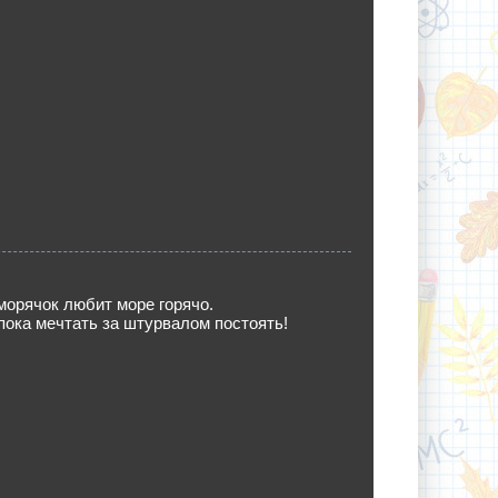
орячок любит море горячо.
ока мечтать за штурвалом постоять!