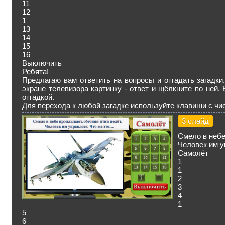
11
12
1
13
14
15
16
Выключить
Ребята!
Предлагаю вам ответить на вопросы и отгадать загадки.
экране телевизора картинку - ответ и щёлкните по ней.
отгадкой.
Для перехода к любой загадке используйте клавиши с чи
3 слайд
Смело в небе
Человек им у
Самолёт
1
1
2
3
4
1
5
6