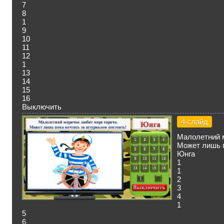
7
8
1
9
10
11
12
1
13
14
15
16
Выключить
4 слайд
Малолетний м
Может лишь п
Юнга
1
1
2
3
4
1
5
6