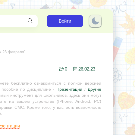
Войти
к 23 февраля"
0
26.02.23
ете бесплатно ознакомиться с полной версией
е пособие по дисциплине -
Презентации
/
Другие
имый инструмент для школьников, здесь они могут
те на вашем устройстве (IPhone, Android, PC)
правки СМС. Кроме того, у вас есть возможность
.
езентации