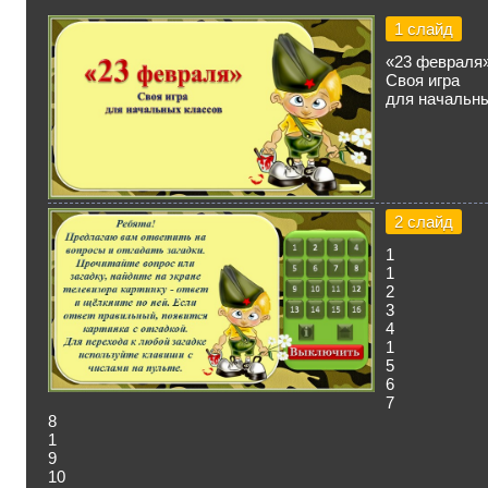
1 слайд
«23 февраля
Своя игра
для начальн
2 слайд
1
1
2
3
4
1
5
6
7
8
1
9
10