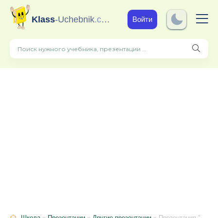
Klass
-Uchebnik
.com
Войти
Школа
»
Презентации
»
Другие презентации
» Презентация "Символы Курского края"