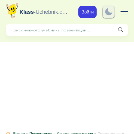
Klass
-Uchebnik
.com
Войти
Школа
»
Презентации
»
Другие презентации
» Презентация «Салфеточная аппликация как средство развития мелкой моторики дошкольников»