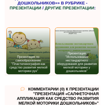
ДОШКОЛЬНИКОВ»» В РУБРИКЕ -
ПРЕЗЕНТАЦИИ
/
ДРУГИЕ ПРЕЗЕНТАЦИИ
:
Презентация
Презентация по
"Использование
самообразованию
нестандартного
"Пластилинография-как
оборудования для развития
средство развития мелкой
мелкой моторики у
моторики рук"
дошкольников"
КОММЕНТАРИИ (0) К ПРЕЗЕНТАЦИИ
"ПРЕЗЕНТАЦИЯ «САЛФЕТОЧНАЯ
АППЛИКАЦИЯ КАК СРЕДСТВО РАЗВИТИЯ
МЕЛКОЙ МОТОРИКИ ДОШКОЛЬНИКОВ»"