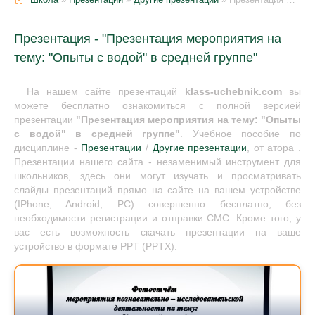
Презентация - "Презентация мероприятия на
тему: "Опыты с водой" в средней группе"
На нашем сайте презентаций
klass-uchebnik.com
вы
можете бесплатно ознакомиться с полной версией
презентации
"Презентация мероприятия на тему: "Опыты
с водой" в средней группе"
. Учебное пособие по
дисциплине -
Презентации
/
Другие презентации
, от атора .
Презентации нашего сайта - незаменимый инструмент для
школьников, здесь они могут изучать и просматривать
слайды презентаций прямо на сайте на вашем устройстве
(IPhone, Android, PC) совершенно бесплатно, без
необходимости регистрации и отправки СМС. Кроме того, у
вас есть возможность скачать презентации на ваше
устройство в формате PPT (PPTX).