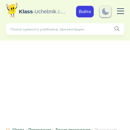
Klass
-Uchebnik
.com
Войти
Школа
»
Презентации
»
Другие презентации
» Презентация мероприятия на тему: "Опыты с водой" в средней группе