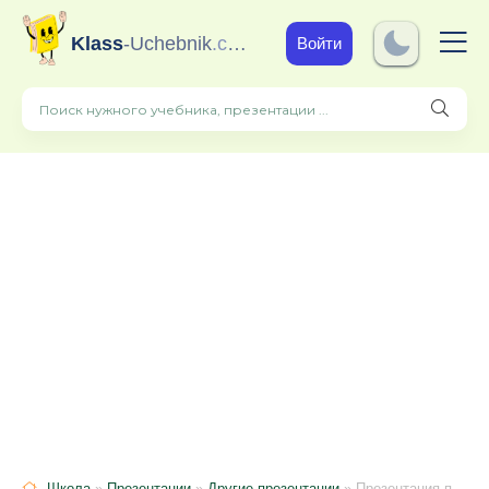
Klass
-Uchebnik
.com
Войти
Школа
»
Презентации
»
Другие презентации
» Презентация по литературе на тему Н.А.Некрасов "Железная дорога" (6 класс)с) с)