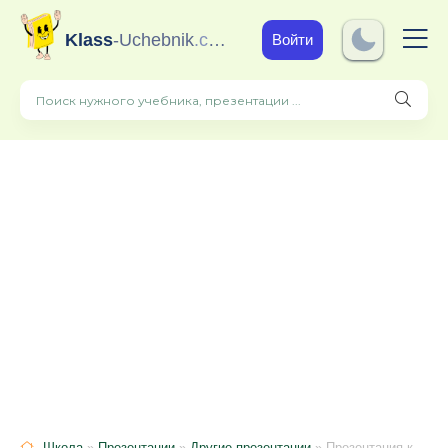
Klass
-Uchebnik
.com
Войти
Школа
»
Презентации
»
Другие презентации
» Презентация к обобщающему уроку Эпоха Дворцовых переворотов