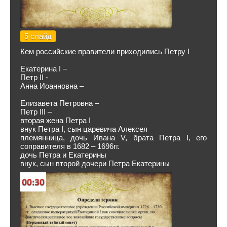
5 слайд
Кем российские правители приходились Петру I
Екатерина I –
Петр II -
Анна Иоанновна –
Елизавета Петровна –
Петр III –
вторая жена Петра I
внук Петра I, сын царевича Алексея
племянница, дочь Ивана V, брата Петра I, его
соправителя в 1682 – 1696гг.
дочь Петра и Екатерины
внук, сын второй дочери Петра Екатерины