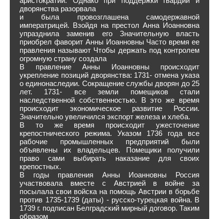
аристократии. Однако при поддержки гвардии и
дворянства разорвала
и была провозглашена самодержавной
императрицей. Взойдя на престол Анна Иоанновна
упразднила заменив его Значительную власть
приобрел фаворит Анны Иоанновны Часто время ее
правления называют Чтобы держать под контролем
огромную страну создала
В правление Анны Иоанновны происходит
укрепление позиций дворянства: 1731- отмена указа
о единонаследии. Сокращение службы дворян до 25
лет. 1731- все земли помещиков стали
наследственной собственностью. В это же время
происходит экономическое развитие России.
Значительно увеличился экспорт железа и хлеба.
В то же время происходит ужесточение
крепостнического режима. Указом 1736 года все
рабочие промышленных предприятий были
объявлены их владельцев. Помещики получили
право сами выбирать наказание для своих
крепостных.
В годы правления Анны Иоанновны Россия
участвовала вместе с Австрией в войне за
посылала свои войска на помощь Австрии в борьбе
против 1735-1739 (даты) - русско-турецкая война. В
1739 г. подписан Белградский мирный договор. Таким
образом