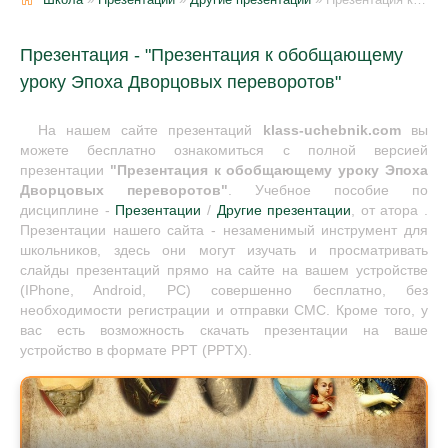
Презентация - "Презентация к обобщающему
уроку Эпоха Дворцовых переворотов"
На нашем сайте презентаций
klass-uchebnik.com
вы
можете бесплатно ознакомиться с полной версией
презентации
"Презентация к обобщающему уроку Эпоха
Дворцовых переворотов"
. Учебное пособие по
дисциплине -
Презентации
/
Другие презентации
, от атора .
Презентации нашего сайта - незаменимый инструмент для
школьников, здесь они могут изучать и просматривать
слайды презентаций прямо на сайте на вашем устройстве
(IPhone, Android, PC) совершенно бесплатно, без
необходимости регистрации и отправки СМС. Кроме того, у
вас есть возможность скачать презентации на ваше
устройство в формате PPT (PPTX).