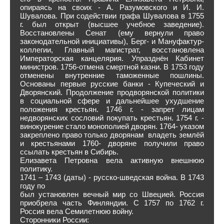
опираясь на своих - А. Разумовского и И. И.
Шувалова. При содействии графа Шувалова в 1755
г. был открыт (высшее учебное заведение).
Восстановлены Сенат (ему вернули право
законодательной инициативы), Берг- и Мануфактур-
коллегии, Главный магистрат, восстановлена
Императорская канцелярия. Упразднён Кабинет
министров. 1756-отмена смертной казни. В 1753 году
отменены внутренние таможенные пошлины.
Основаны первые русские банки - Купеческий и
Дворянский. Продолжение продворянской политики
в социальной сфере и дальнейшее ухудшение
положения крестьян. 1746 г. - запрет лицам
недворянских сословий покупать крестьян. 1754 г. -
винокурение стало монополией дворян. 1764- указом
закреплено право только дворянам владеть землёй
и крестьянами 1760- дворяне получили право
ссылать крестьян в Сибирь.
Елизавета Петровна вела активную внешнюю
политику.
1741 – 1743 (даты) - русско-шведская война. В 1743
году по
был установлен вечный мир со Швецией. Россия
приобрела часть Финляндии. С 1757 по 1762 г.
Россия вела Семилетнюю войну.
Сторонники России: