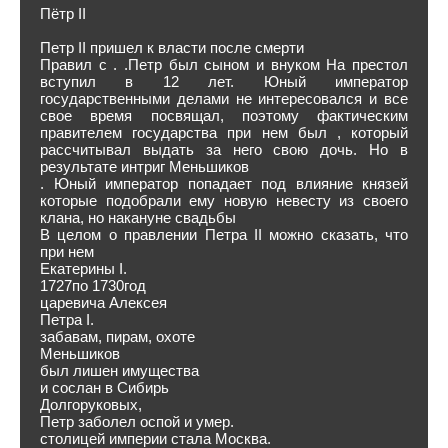
Пётр II
Петр II пришел к власти после смерти
Правил с . .Петр был сыном и внуком На престол
вступил в 12 лет. Юный император
государственными делами не интересовался и все
свое время посвящал, поэтому фактическим
правителем государства при нем был , который
рассчитывал выдать за него свою дочь. Но в
результате интриг Меньшиков
. Юный император попадает под влияние князей
которые подобрали ему новую невесту из своего
клана, но накануне свадьбы
В целом о правлении Петра II можно сказать, что
при нем
Екатерины I.
1727по 1730год
царевича Алексея
Петра I.
забавам, пирам, охоте
Меньшиков
был лишен имущества
и сослан в Сибирь
Долгоруковых,
Петр заболел оспой и умер.
столицей империи стала Москва.