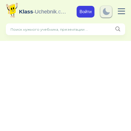
Klass
-Uchebnik
.com
Войти