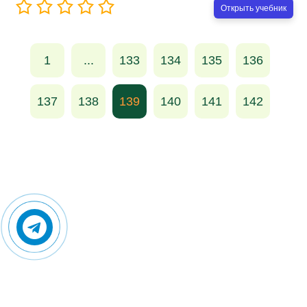
Открыть учебник
1
...
133
134
135
136
137
138
139
140
141
142