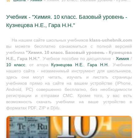
Учебник - "Химия. 10 класс. Базовый уровень -
Кузнецова Н.Е., Гара Н.Н."
На нашем сайте школьных учебников
klass-uchebnik.com
вы можете бесплатно ознакомиться с полной версией
учебника
"Химия. 10 класс. Базовый уровень - Кузнецова
Н.Е., Гара Н.Н."
. Учебное пособие по дисциплине -
Химия
/
10 класс
, от атора
Кузнецова Н.Е.
,
Гара Н.Н.
. Учебники
нашего сайта - незаменимый инструмент для школьников,
здесь они могут читать, изучать и листать страницы
учебников прямо на сайте на вашем устройстве (IPhone,
Android, PC) совершенно бесплатно, без необходимости
регистрации и отправки СМС. Кроме того, у вас есть
возможность скачать учебники на ваше устройство в
форматах PDF, ZIP и DjVu.