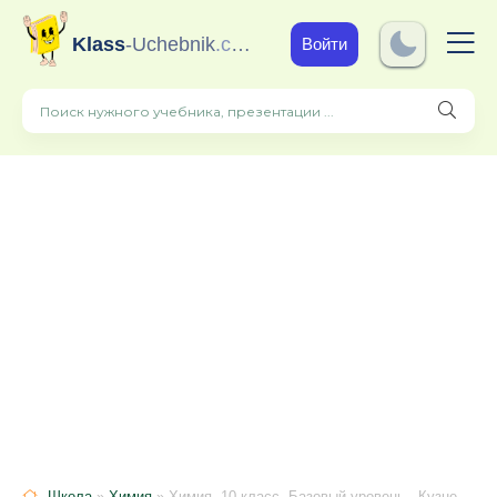
Klass
-Uchebnik
.com
Войти
Школа
»
Химия
» Химия. 10 класс. Базовый уровень - Кузнецова Н.Е., Гара Н.Н.