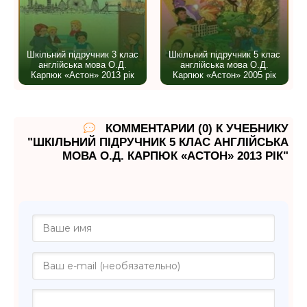
Шкільний підручник 3 клас
Шкільний підручник 5 клас
англійська мова О.Д.
англійська мова О.Д.
Карпюк «Астон» 2013 рік
Карпюк «Астон» 2005 рік
КОММЕНТАРИИ (0) К УЧЕБНИКУ
"ШКІЛЬНИЙ ПІДРУЧНИК 5 КЛАС АНГЛІЙСЬКА
МОВА О.Д. КАРПЮК «АСТОН» 2013 РІК"