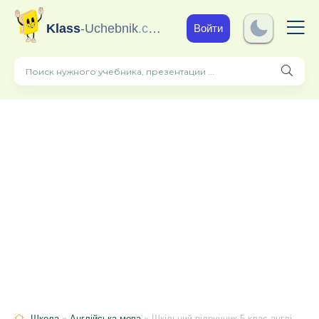
Klass
-Uchebnik
.com
Войти
Школа
»
Англійська мова
» Шкільний підручник 5 клас англійська мова О.Д. Карпюк «Астон» 2013 рік